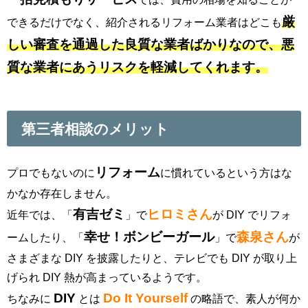
厳
できるだけでなく、紹介されるリフォーム業者はどこも
しい審査を通過した良質な業者ばかりなので、悪
質な業者にあうリスクを軽減してくれます。
第三者相談のメリット
リフォーム
プロでもないのに
に慣れているという方はな
かなか存在しません。
有吉ゼミ
ヒロミさん
近年では、「
」で
が DIY でリフォ
幸せ！ボンビーガール
森泉さん
ームしたり、「
」で
が
さまざまな DIY を披露したりと、テレビでも DIY が取り上
げられ DIY 熱が高まっているようです。
DIY
Do It Yourself
ちなみに
とは
の略語で、素人が何か