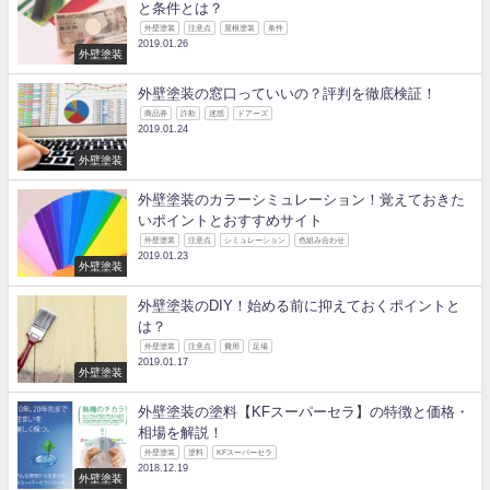
と条件とは？
外壁塗装
注意点
屋根塗装
条件
2019.01.26
外壁塗装
外壁塗装の窓口っていいの？評判を徹底検証！
商品券
詐欺
迷惑
ドアーズ
2019.01.24
外壁塗装
外壁塗装のカラーシミュレーション！覚えておきた
いポイントとおすすめサイト
外壁塗装
注意点
シミュレーション
色組み合わせ
2019.01.23
外壁塗装
外壁塗装のDIY！始める前に抑えておくポイントと
は？
外壁塗装
注意点
費用
足場
2019.01.17
外壁塗装
外壁塗装の塗料【KFスーパーセラ】の特徴と価格・
相場を解説！
外壁塗装
塗料
KFスーパーセラ
2018.12.19
外壁塗装