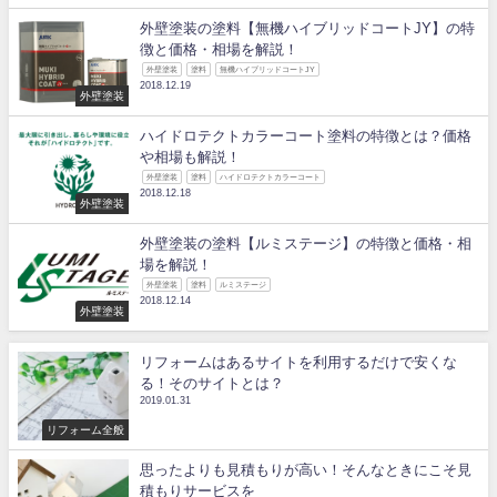
外壁塗装の塗料【無機ハイブリッドコートJY】の特
徴と価格・相場を解説！
外壁塗装
塗料
無機ハイブリッドコートJY
2018.12.19
外壁塗装
ハイドロテクトカラーコート塗料の特徴とは？価格
や相場も解説！
外壁塗装
塗料
ハイドロテクトカラーコート
2018.12.18
外壁塗装
外壁塗装の塗料【ルミステージ】の特徴と価格・相
場を解説！
外壁塗装
塗料
ルミステージ
2018.12.14
外壁塗装
リフォームはあるサイトを利用するだけで安くな
る！そのサイトとは？
2019.01.31
リフォーム全般
思ったよりも見積もりが高い！そんなときにこそ見
積もりサービスを