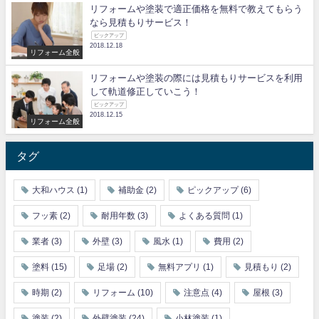
リフォームや塗装で適正価格を無料で教えてもらう
なら見積もりサービス！
ピックアップ
2018.12.18
リフォーム全般
リフォームや塗装の際には見積もりサービスを利用
して軌道修正していこう！
ピックアップ
2018.12.15
リフォーム全般
タグ
大和ハウス
(1)
補助金
(2)
ピックアップ
(6)
フッ素
(2)
耐用年数
(3)
よくある質問
(1)
業者
(3)
外壁
(3)
風水
(1)
費用
(2)
塗料
(15)
足場
(2)
無料アプリ
(1)
見積もり
(2)
時期
(2)
リフォーム
(10)
注意点
(4)
屋根
(3)
塗装
(2)
外壁塗装
(24)
小林塗装
(1)