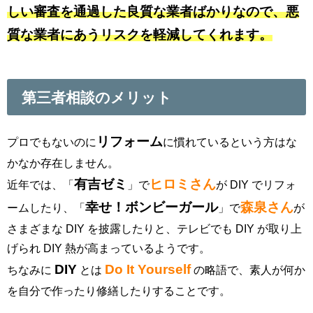
しい審査を通過した良質な業者ばかりなので、悪
質な業者にあうリスクを軽減してくれます。
第三者相談のメリット
リフォーム
プロでもないのに
に慣れているという方はな
かなか存在しません。
有吉ゼミ
ヒロミさん
近年では、「
」で
が DIY でリフォ
幸せ！ボンビーガール
森泉さん
ームしたり、「
」で
が
さまざまな DIY を披露したりと、テレビでも DIY が取り上
げられ DIY 熱が高まっているようです。
DIY
Do It Yourself
ちなみに
とは
の略語で、素人が何か
を自分で作ったり修繕したりすることです。