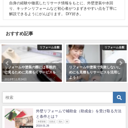
自身の経験や徹底したリサーチ情報をもとに、外壁塗装や水回
り、キッチンリフォームなど初心者がつまずきやすい点を丁寧に
解説できるようにがんばります。 DIY好き。
おすすめ記事
リフォーム全般
リフォーム全般
リフォームや塗装で失敗しないた
リフォームや塗装の際には見積も
めにも見積もりサービスを活用し
りサービスを利用して軌道修正し
よう！
ていこう！
2018年12月15日
2018年12月15日
外壁リフォームで補助金（助成金）を受け取る方法
と条件とは？
外壁塗装
注意点
流れ
例
2019.01.26