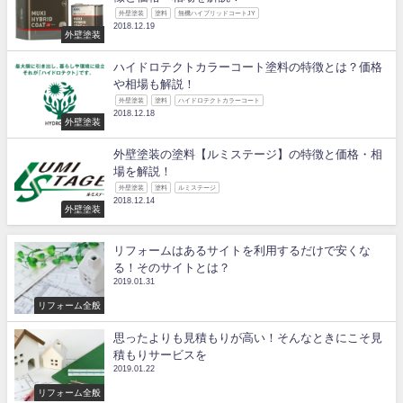
外壁塗装
塗料
無機ハイブリッドコートJY
2018.12.19
外壁塗装
ハイドロテクトカラーコート塗料の特徴とは？価格
や相場も解説！
外壁塗装
塗料
ハイドロテクトカラーコート
2018.12.18
外壁塗装
外壁塗装の塗料【ルミステージ】の特徴と価格・相
場を解説！
外壁塗装
塗料
ルミステージ
2018.12.14
外壁塗装
リフォームはあるサイトを利用するだけで安くな
る！そのサイトとは？
2019.01.31
リフォーム全般
思ったよりも見積もりが高い！そんなときにこそ見
積もりサービスを
2019.01.22
リフォーム全般