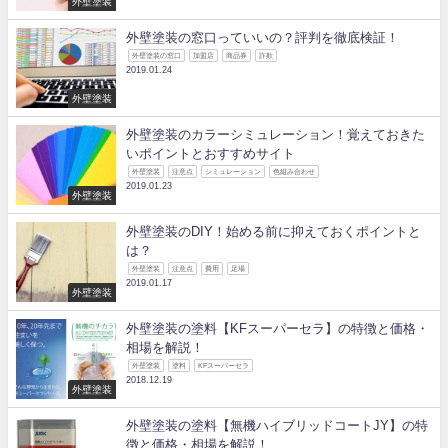
外壁塗装
外壁塗装の窓口っていいの？評判を徹底検証！
外壁塗装の窓口
加盟店
商品券
詐欺
2019.01.24
外壁塗装
外壁塗装のカラーシミュレーション！覚えておきた
いポイントとおすすめサイト
外壁塗装
注意点
シミュレーション
色組み合わせ
2019.01.23
外壁塗装
外壁塗装のDIY！始める前に抑えておくポイントと
は？
外壁塗装
注意点
費用
足場
2019.01.17
外壁塗装
外壁塗装の塗料【KFスーパーセラ】の特徴と価格・
相場を解説！
外壁塗装
塗料
KFスーパーセラ
2018.12.19
外壁塗装
外壁塗装の塗料【無機ハイブリッドコートJY】の特
徴と価格・相場を解説！