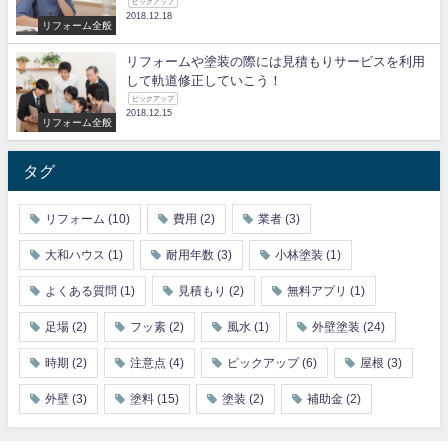
ピックアップ
2018.12.18
リフォーム全般
リフォームや塗装の際には見積もりサービスを利用
して軌道修正していこう！
ピックアップ
2018.12.15
リフォーム全般
タグ
リフォーム
(10)
費用
(2)
業者
(3)
大和ハウス
(1)
耐用年数
(3)
小林塗装
(1)
よくある質問
(1)
見積もり
(2)
無料アプリ
(1)
足場
(2)
フッ素
(2)
風水
(1)
外壁塗装
(24)
時期
(2)
注意点
(4)
ピックアップ
(6)
屋根
(3)
外壁
(3)
塗料
(15)
塗装
(2)
補助金
(2)