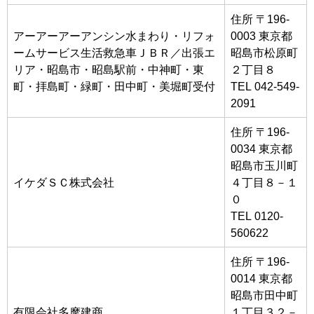
住所 〒196-
アーアーアーアンシン水まわり・リフォ
0003 東京都
ームサービス生活救急車ＪＢＲ／出張エ
昭島市松原町
リア・昭島市・昭島駅前・中神町・東
２丁目８
町・拝島町・緑町・田中町・美堀町受付
TEL 042-549-
2091
住所 〒196-
0034 東京都
昭島市玉川町
イケダＳＣ株式会社
４丁目８－１
０
TEL 0120-
560622
住所 〒196-
0014 東京都
昭島市田中町
有限会社多摩建商
１丁目３２－