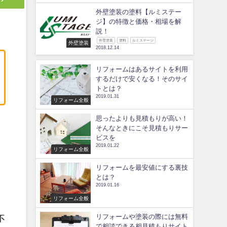
外壁塗装の塗料【ルミステー
ジ】の特徴と価格・相場を解
説！
外壁塗装
塗料
ルミステージ
外壁塗装
2018.12.14
リフォームはあるサイトを利用
するだけで安くなる！そのサイ
トとは？
2019.01.31
リフォーム全般
思ったよりも見積もりが高い！
そんなときにこそ見積もりサー
ビスを
ま
2019.01.22
リフォーム全般
リフォームを最安値にする裏技
とは？
2019.01.16
リフォーム全般
リフォームや塗装の際には無料
不
で相談できる相見積もりサイト