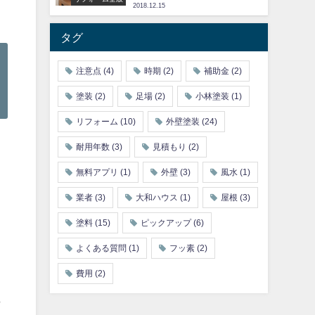
2018.12.15
タグ
注意点
(4)
時期
(2)
補助金
(2)
塗装
(2)
足場
(2)
小林塗装
(1)
リフォーム
(10)
外壁塗装
(24)
耐用年数
(3)
見積もり
(2)
無料アプリ
(1)
外壁
(3)
風水
(1)
業者
(3)
大和ハウス
(1)
屋根
(3)
塗料
(15)
ピックアップ
(6)
よくある質問
(1)
フッ素
(2)
費用
(2)
括