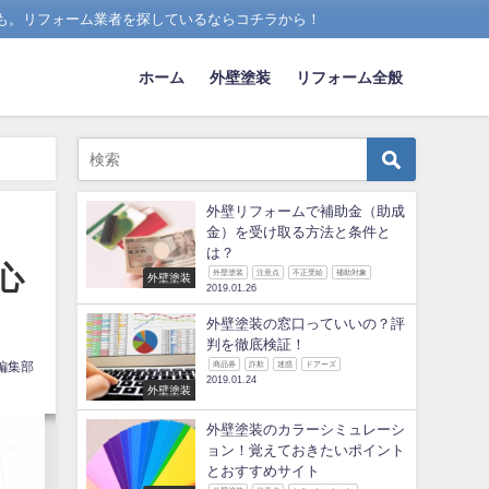
も。リフォーム業者を探しているならコチラから！
ホーム
外壁塗装
リフォーム全般
外壁リフォームで補助金（助成
金）を受け取る方法と条件と
は？
心
外壁塗装
注意点
不正受給
補助対象
外壁塗装
2019.01.26
外壁塗装の窓口っていいの？評
判を徹底検証！
編集部
商品券
詐欺
迷惑
ドアーズ
2019.01.24
外壁塗装
外壁塗装のカラーシミュレーシ
ョン！覚えておきたいポイント
とおすすめサイト