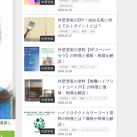
外壁塗装
注意点
シミュレーション
外壁塗装
色組み合わせ
2019.01.23
外壁塗装のDIY！始める前に抑
えておくポイントとは？
外壁塗装
注意点
費用
足場
2019.01.17
外壁塗装
外壁塗装の塗料【KFスーパー
セラ】の特徴と価格・相場を解
説！
外壁塗装
塗料
KFスーパーセラ
外壁塗装
2018.12.19
外壁塗装の塗料【無機ハイブリ
ッドコートJY】の特徴と価
格・相場を解説！
外壁塗装
塗料
無機ハイブリッドコートJY
外壁塗装
2018.12.19
ハイドロテクトカラーコート塗
料の特徴とは？価格や相場も解
者探し
説！
外壁塗装
塗料
ハイドロテクトカラーコート
外壁塗装
2018.12.18
ly