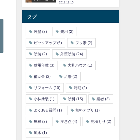
2018.12.15
タグ
外壁
(3)
費用
(2)
ピックアップ
(6)
フッ素
(2)
塗装
(2)
外壁塗装
(24)
耐用年数
(3)
大和ハウス
(1)
補助金
(2)
足場
(2)
リフォーム
(10)
時期
(2)
小林塗装
(1)
塗料
(15)
業者
(3)
よくある質問
(1)
無料アプリ
(1)
屋根
(3)
注意点
(4)
見積もり
(2)
風水
(1)
括