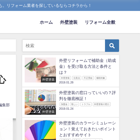
も。リフォーム業者を探しているならコチラから！
ホーム
外壁塗装
リフォーム全般
外壁リフォームで補助金（助成
金）を受け取る方法と条件と
は？
心
外壁塗装
注意点
不正受給
補助対象
外壁塗装
2019.01.26
外壁塗装の窓口っていいの？評
判を徹底検証！
編集部
加盟金
怪しい
トラブル
外壁塗装の窓口
2019.01.24
外壁塗装
外壁塗装のカラーシミュレーシ
ョン！覚えておきたいポイント
とおすすめサイト