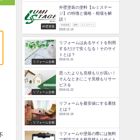
外壁塗装の塗料【ルミステー
ジ】の特徴と価格・相場を解
説！
外壁塗装
塗料
ルミステージ
外壁塗装
2018.12.14
リフォームはあるサイトを利用
するだけで安くなる！そのサイ
トとは？
2019.01.31
リフォーム全般
思ったよりも見積もりが高い！
そんなときにこそ見積もりサー
ビスを
ま
2019.01.22
リフォーム全般
リフォームを最安値にする裏技
とは？
2019.01.16
リフォーム全般
リフォームや塗装の際には無料
不
で相談できる相見積もりサイト