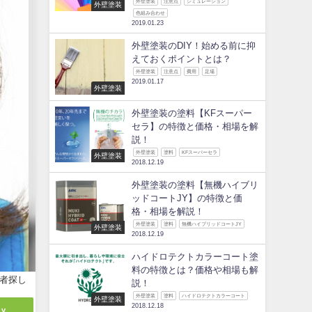
外壁塗装
注意点
シミュレーション
外壁塗装
色組み合わせ
2019.01.23
外壁塗装のDIY！始める前に抑
えておくポイントとは？
外壁塗装
注意点
費用
足場
2019.01.17
外壁塗装
外壁塗装の塗料【KFスーパー
セラ】の特徴と価格・相場を解
説！
外壁塗装
塗料
KFスーパーセラ
外壁塗装
2018.12.19
外壁塗装の塗料【無機ハイブリ
ッドコートJY】の特徴と価
格・相場を解説！
外壁塗装
塗料
無機ハイブリッドコートJY
外壁塗装
2018.12.19
ハイドロテクトカラーコート塗
料の特徴とは？価格や相場も解
者探し
説！
外壁塗装
塗料
ハイドロテクトカラーコート
外壁塗装
2018.12.18
ly