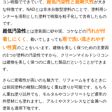
超低汚染性と超耐久性
コン樹脂でできていて、
が大き
な特徴です。NADとは非水分散型塗料のことで、塗料用シ
ンナーを溶剤とした塗料で樹脂を粒子化して含有したもの
です。
超低汚染性
汚れが付
とは塗装面に砂や泥、コケなどの
着しにくく
雨で洗い流されやす
、着いてしまっても
い性質
のことをいいます。建物を美しく保つための主要因
の1つが塗料の汚染性ですから、クリーンマイルドシリコン
は建物を美しく保つのに適した製品だということができま
す。
さらに密着性が高いのも魅力で、リフォームをするときに
は前回塗料の種類に関係なく重ね塗りが可能です。もちろ
ん重ね塗り以外でも、モルタルやコンクリートなど通常の
外壁材にも塗れますし、アルミやステンレスなど金属への
塗装も適用下地です。