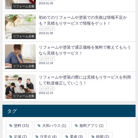
2019.01.09
リフォーム全般
初めてのリフォームや塗装での失敗は情報不足か
も？見積もりサービスで情報をゲット！
ピックアップ
2019.01.08
リフォーム全般
リフォームや塗装で適正価格を無料で教えてもらう
なら見積もりサービス！
ピックアップ
2018.12.18
リフォーム全般
リフォームや塗装の際には見積もりサービスを利用
して軌道修正していこう！
ピックアップ
2018.12.15
リフォーム全般
タグ
塗料
(15)
大和ハウス
(1)
無料アプリ
(1)
足場
(2)
注意点
(4)
業者
(3)
時期
(2)