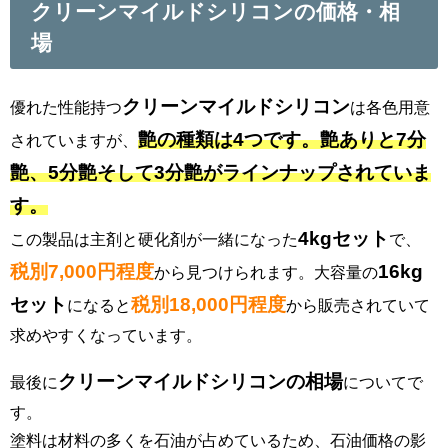
クリーンマイルドシリコンの価格・相
場
クリーンマイルドシリコン
優れた性能持つ
は各色用意
艶の種類は4つです。艶ありと7分
されていますが、
艶、5分艶そして3分艶がラインナップされていま
す。
4kgセット
この製品は主剤と硬化剤が一緒になった
で、
税別7,000円程度
16kg
から見つけられます。大容量の
セット
税別18,000円程度
になると
から販売されていて
求めやすくなっています。
クリーンマイルドシリコンの相場
最後に
についてで
す。
塗料は材料の多くを石油が占めているため、石油価格の影