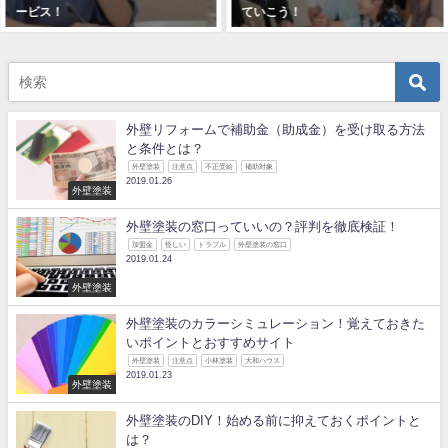
ービス！
ていこう！
2018年12月18日
2018年12月15日
外壁リフォームで補助金（助成金）を受け取る方法
と条件とは？
外壁塗装
注意点
不正受給
補助対象
2019.01.26
外壁塗装
外壁塗装の窓口っていいの？評判を徹底検証！
加盟金
怪しい
トラブル
外壁塗装の窓口
2019.01.24
外壁塗装
外壁塗装のカラーシミュレーション！覚えておきた
いポイントとおすすめサイト
外壁塗装
注意点
小林塗装
大和ハウス
2019.01.23
外壁塗装
外壁塗装のDIY！始める前に抑えておくポイントと
は？