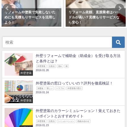
リフォーム依頼、直接業者はハー
リフォームや塗装の際には見積も
ドルが高い？見積もりサービスな
りサービスを利用して軌道修正し
ら安心！
ていこう！
2019年1月9日
2018年12月15日
外壁リフォームで補助金（助成金）を受け取る方法
と条件とは？
外壁塗装
注意点
流れ
例
2019.01.26
外壁塗装
外壁塗装の窓口っていいの？評判を徹底検証！
加盟金
怪しい
トラブル
外壁塗装の窓口
2019.01.24
外壁塗装
外壁塗装のカラーシミュレーション！覚えておきた
いポイントとおすすめサイト
外壁塗装
注意点
シミュレーション
色組み合わせ
2019.01.23