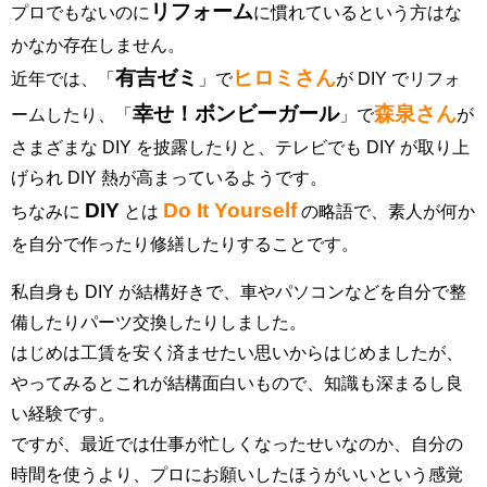
リフォーム
プロでもないのに
に慣れているという方はな
かなか存在しません。
有吉ゼミ
ヒロミさん
近年では、「
」で
が DIY でリフォ
幸せ！ボンビーガール
森泉さん
ームしたり、「
」で
が
さまざまな DIY を披露したりと、テレビでも DIY が取り上
げられ DIY 熱が高まっているようです。
DIY
Do It Yourself
ちなみに
とは
の略語で、素人が何か
を自分で作ったり修繕したりすることです。
私自身も DIY が結構好きで、車やパソコンなどを自分で整
備したりパーツ交換したりしました。
はじめは工賃を安く済ませたい思いからはじめましたが、
やってみるとこれが結構面白いもので、知識も深まるし良
い経験です。
ですが、最近では仕事が忙しくなったせいなのか、自分の
時間を使うより、プロにお願いしたほうがいいという感覚