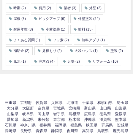
時期
(2)
費用
(2)
業者
(3)
外壁
(3)
屋根
(3)
ピックアップ
(6)
外壁塗装
(24)
耐用年数
(3)
小林塗装
(1)
塗料
(15)
よくある質問
(1)
フッ素
(2)
無料アプリ
(1)
補助金
(2)
見積もり
(2)
大和ハウス
(1)
塗装
(2)
風水
(1)
注意点
(4)
足場
(2)
リフォーム
(10)
三重県
京都府
佐賀県
兵庫県
北海道
千葉県
和歌山県
埼玉県
大分県
大阪府
奈良県
宮城県
宮崎県
富山県
山口県
山形県
山梨県
岐阜県
岡山県
岩手県
島根県
広島県
徳島県
愛媛県
愛知県
新潟県
未分類
東京都
栃木県
沖縄県
滋賀県
熊本県
石川県
神奈川県
福井県
福岡県
福島県
秋田県
群馬県
茨城県
長崎県
長野県
青森県
静岡県
香川県
高知県
鳥取県
鹿児島県