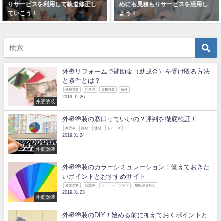
めにも見積もりサービスを活用し
に見るために見積もりサービスを
よう！
2018年11月24日
2018年12月15日
外壁リフォームで補助金（助成金）を受け取る方法
と条件とは？
外壁塗装
注意点
屋根塗装
条件
2019.01.26
外壁塗装
外壁塗装の窓口っていいの？評判を徹底検証！
商品券
詐欺
迷惑
ドアーズ
2019.01.24
外壁塗装
外壁塗装のカラーシミュレーション！覚えておきた
いポイントとおすすめサイト
外壁塗装
注意点
シミュレーション
色組み合わせ
2019.01.23
外壁塗装
外壁塗装のDIY！始める前に抑えておくポイントと