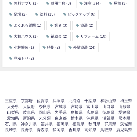
無料アプリ
(1)
耐用年数
(3)
注意点
(4)
屋根
(3)
足場
(2)
塗料
(15)
ピックアップ
(6)
よくある質問
(1)
業者
(3)
塗装
(2)
大和ハウス
(1)
補助金
(2)
リフォーム
(10)
小林塗装
(1)
時期
(2)
外壁塗装
(24)
見積もり
(2)
三重県
京都府
佐賀県
兵庫県
北海道
千葉県
和歌山県
埼玉県
大分県
大阪府
奈良県
宮城県
宮崎県
富山県
山口県
山形県
山梨県
岐阜県
岡山県
岩手県
島根県
広島県
徳島県
愛媛県
愛知県
新潟県
未分類
東京都
栃木県
沖縄県
滋賀県
熊本県
石川県
神奈川県
福井県
福岡県
福島県
秋田県
群馬県
茨城県
長崎県
長野県
青森県
静岡県
香川県
高知県
鳥取県
鹿児島県