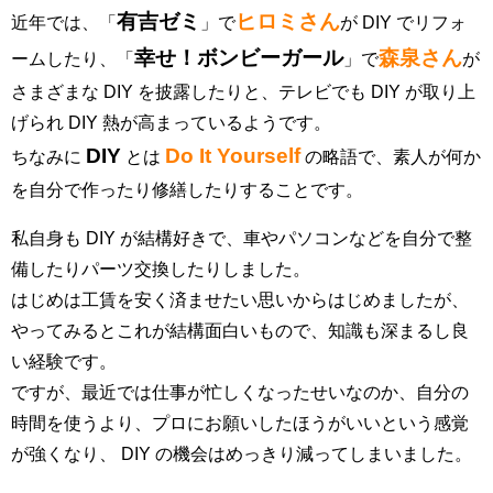
有吉ゼミ
ヒロミさん
近年では、「
」で
が DIY でリフォ
幸せ！ボンビーガール
森泉さん
ームしたり、「
」で
が
さまざまな DIY を披露したりと、テレビでも DIY が取り上
げられ DIY 熱が高まっているようです。
DIY
Do It Yourself
ちなみに
とは
の略語で、素人が何か
を自分で作ったり修繕したりすることです。
私自身も DIY が結構好きで、車やパソコンなどを自分で整
備したりパーツ交換したりしました。
はじめは工賃を安く済ませたい思いからはじめましたが、
やってみるとこれが結構面白いもので、知識も深まるし良
い経験です。
ですが、最近では仕事が忙しくなったせいなのか、自分の
時間を使うより、プロにお願いしたほうがいいという感覚
が強くなり、 DIY の機会はめっきり減ってしまいました。