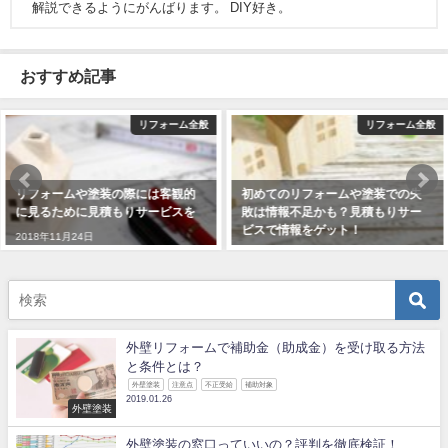
解説できるようにがんばります。 DIY好き。
おすすめ記事
リフォーム全般
リフォーム全般
初めてのリフォームや塗装での失
リフォームや塗装の際には見積も
敗は情報不足かも？見積もりサー
りサービスを利用して軌道修正し
ビスで情報をゲット！
ていこう！
2019年1月8日
2018年12月15日
外壁リフォームで補助金（助成金）を受け取る方法
と条件とは？
外壁塗装
注意点
不正受給
補助対象
2019.01.26
外壁塗装
外壁塗装の窓口っていいの？評判を徹底検証！