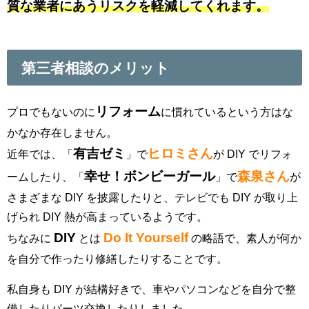
質な業者にあうリスクを軽減してくれます。
第三者相談のメリット
リフォーム
プロでもないのに
に慣れているという方はな
かなか存在しません。
有吉ゼミ
ヒロミさん
近年では、「
」で
が DIY でリフォ
幸せ！ボンビーガール
森泉さん
ームしたり、「
」で
が
さまざまな DIY を披露したりと、テレビでも DIY が取り上
げられ DIY 熱が高まっているようです。
DIY
Do It Yourself
ちなみに
とは
の略語で、素人が何か
を自分で作ったり修繕したりすることです。
私自身も DIY が結構好きで、車やパソコンなどを自分で整
備したりパーツ交換したりしました。