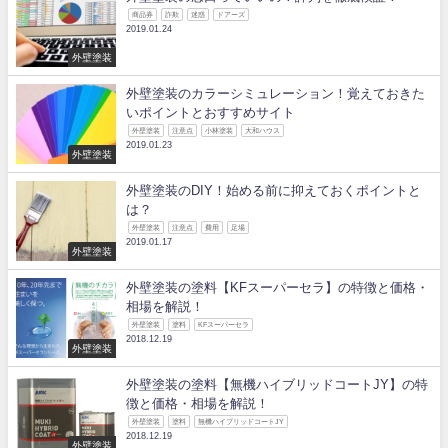
商品券
詐欺
迷惑
ドアーズ
2019.01.24
外壁塗装
外壁塗装のカラーシミュレーション！覚えておきた
いポイントとおすすめサイト
外壁塗装
注意点
小林塗装
大和ハウス
2019.01.23
外壁塗装
外壁塗装のDIY！始める前に抑えておくポイントと
は？
外壁塗装
注意点
費用
足場
2019.01.17
外壁塗装
外壁塗装の塗料【KFスーパーセラ】の特徴と価格・
相場を解説！
外壁塗装
塗料
KFスーパーセラ
2018.12.19
外壁塗装
外壁塗装の塗料【無機ハイブリッドコートJY】の特
徴と価格・相場を解説！
外壁塗装
塗料
無機ハイブリッドコートJY
2018.12.19
外壁塗装