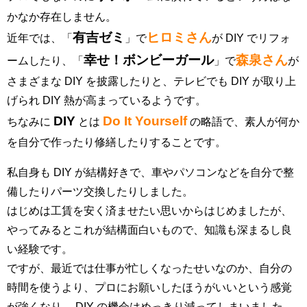
かなか存在しません。
有吉ゼミ
ヒロミさん
近年では、「
」で
が DIY でリフォ
幸せ！ボンビーガール
森泉さん
ームしたり、「
」で
が
さまざまな DIY を披露したりと、テレビでも DIY が取り上
げられ DIY 熱が高まっているようです。
DIY
Do It Yourself
ちなみに
とは
の略語で、素人が何か
を自分で作ったり修繕したりすることです。
私自身も DIY が結構好きで、車やパソコンなどを自分で整
備したりパーツ交換したりしました。
はじめは工賃を安く済ませたい思いからはじめましたが、
やってみるとこれが結構面白いもので、知識も深まるし良
い経験です。
ですが、最近では仕事が忙しくなったせいなのか、自分の
時間を使うより、プロにお願いしたほうがいいという感覚
が強くなり、 DIY の機会はめっきり減ってしまいました。