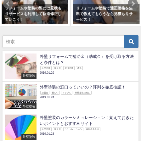
リフォームや塗装で適正価格を無
リフォーム依頼、直接業者はハー
料で教えてもらうなら見積もりサ
ドルが高い？見積もりサービスな
ービス！
ら安心！
2018年12月18日
2019年1月9日
外壁リフォームで補助金（助成金）を受け取る方法
と条件とは？
外壁塗装
注意点
屋根塗装
条件
2019.01.26
外壁塗装
外壁塗装の窓口っていいの？評判を徹底検証！
加盟金
怪しい
トラブル
外壁塗装の窓口
2019.01.24
外壁塗装
外壁塗装のカラーシミュレーション！覚えておきた
いポイントとおすすめサイト
外壁塗装
注意点
シミュレーション
色組み合わせ
2019.01.23
外壁塗装