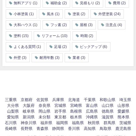
無料アプリ
(1)
補助金
(2)
見積もり
(2)
費用
(2)
小林塗装
(1)
風水
(1)
塗装
(2)
外壁塗装
(24)
大和ハウス
(1)
フッ素
(2)
屋根
(3)
注意点
(4)
塗料
(15)
リフォーム
(10)
時期
(2)
よくある質問
(1)
足場
(2)
ピックアップ
(6)
外壁
(3)
耐用年数
(3)
業者
(3)
三重県
京都府
佐賀県
兵庫県
北海道
千葉県
和歌山県
埼玉県
大分県
大阪府
奈良県
宮城県
宮崎県
富山県
山口県
山形県
山梨県
岐阜県
岡山県
岩手県
島根県
広島県
徳島県
愛媛県
愛知県
新潟県
未分類
東京都
栃木県
沖縄県
滋賀県
熊本県
石川県
神奈川県
福井県
福岡県
福島県
秋田県
群馬県
茨城県
長崎県
長野県
青森県
静岡県
香川県
高知県
鳥取県
鹿児島県