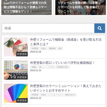
リフォームや塗装の際には見積も
リフォームや塗装で失敗しないた
りサービスを利用して軌道修正し
めにも見積もりサービスを活用し
ていこう！
よう！
2018年12月15日
2018年12月15日
外壁リフォームで補助金（助成金）を受け取る方法
と条件とは？
外壁塗装
注意点
屋根塗装
条件
2019.01.26
外壁塗装
外壁塗装の窓口っていいの？評判を徹底検証！
加盟金
怪しい
トラブル
外壁塗装の窓口
2019.01.24
外壁塗装
外壁塗装のカラーシミュレーション！覚えておきた
いポイントとおすすめサイト
外壁塗装
注意点
シミュレーション
色組み合わせ
2019.01.23
外壁塗装