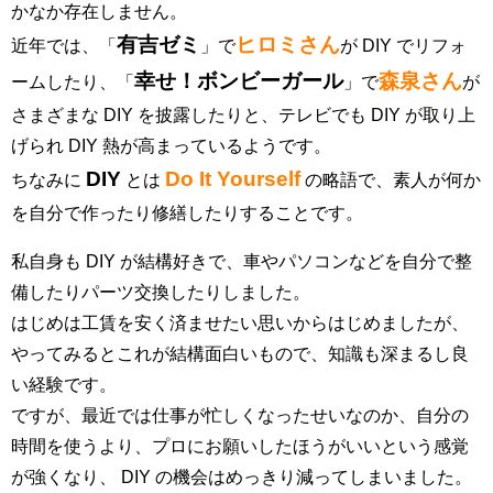
かなか存在しません。
有吉ゼミ
ヒロミさん
近年では、「
」で
が DIY でリフォ
幸せ！ボンビーガール
森泉さん
ームしたり、「
」で
が
さまざまな DIY を披露したりと、テレビでも DIY が取り上
げられ DIY 熱が高まっているようです。
DIY
Do It Yourself
ちなみに
とは
の略語で、素人が何か
を自分で作ったり修繕したりすることです。
私自身も DIY が結構好きで、車やパソコンなどを自分で整
備したりパーツ交換したりしました。
はじめは工賃を安く済ませたい思いからはじめましたが、
やってみるとこれが結構面白いもので、知識も深まるし良
い経験です。
ですが、最近では仕事が忙しくなったせいなのか、自分の
時間を使うより、プロにお願いしたほうがいいという感覚
が強くなり、 DIY の機会はめっきり減ってしまいました。