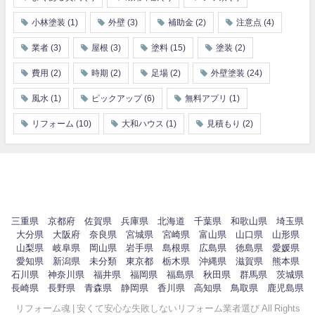
小林塗装
(1)
外壁
(3)
補助金
(2)
注意点
(4)
業者
(3)
屋根
(3)
塗料
(15)
塗装
(2)
費用
(2)
時期
(2)
足場
(2)
外壁塗装
(24)
風水
(1)
ピックアップ
(6)
無料アプリ
(1)
リフォーム
(10)
大和ハウス
(1)
見積もり
(2)
三重県
京都府
佐賀県
兵庫県
北海道
千葉県
和歌山県
埼玉県
大分県
大阪府
奈良県
宮城県
宮崎県
富山県
山口県
山形県
山梨県
岐阜県
岡山県
岩手県
島根県
広島県
徳島県
愛媛県
愛知県
新潟県
未分類
東京都
栃木県
沖縄県
滋賀県
熊本県
石川県
神奈川県
福井県
福岡県
福島県
秋田県
群馬県
茨城県
長崎県
長野県
青森県
静岡県
香川県
高知県
鳥取県
鹿児島県
リフォーム魂 | 安くて安心な失敗しないリフォーム業者選び All Rights