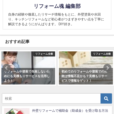
リフォーム魂 編集部
自身の経験や徹底したリサーチ情報をもとに、外壁塗装や水回
り、キッチンリフォームなど初心者がつまずきやすい点を丁寧に
解説できるようにがんばります。 DIY好き。
おすすめ記事
リフォーム全般
リフォーム全般
初めてのリフォームや塗装での失
リフォームや塗装の際には客観的
敗は情報不足かも？見積もりサー
に見るために見積もりサービスを
ビスで情報をゲット！
2018年11月24日
2019年1月8日
外壁リフォームで補助金（助成金）を受け取る方法