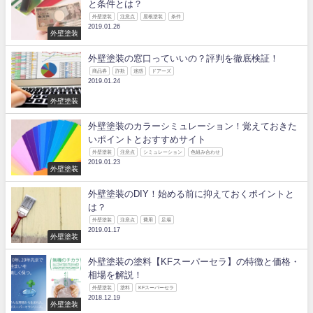
と条件とは？
外壁塗装
注意点
屋根塗装
条件
2019.01.26
外壁塗装
外壁塗装の窓口っていいの？評判を徹底検証！
商品券
詐欺
迷惑
ドアーズ
2019.01.24
外壁塗装
外壁塗装のカラーシミュレーション！覚えておきた
いポイントとおすすめサイト
外壁塗装
注意点
シミュレーション
色組み合わせ
2019.01.23
外壁塗装
外壁塗装のDIY！始める前に抑えておくポイントと
は？
外壁塗装
注意点
費用
足場
2019.01.17
外壁塗装
外壁塗装の塗料【KFスーパーセラ】の特徴と価格・
相場を解説！
外壁塗装
塗料
KFスーパーセラ
2018.12.19
外壁塗装