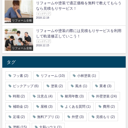
リフォームや塗装で適正価格を無料で教えてもらう
なら見積もりサービス！
ピックアップ
2018.12.18
リフォーム全般
リフォームや塗装の際には見積もりサービスを利用
して軌道修正していこう！
ピックアップ
2018.12.15
リフォーム全般
タグ
フッ素
(2)
リフォーム
(10)
小林塗装
(1)
ピックアップ
(6)
塗装
(2)
風水
(1)
業者
(3)
時期
(2)
注意点
(4)
耐用年数
(3)
外壁塗装
(24)
補助金
(2)
屋根
(3)
よくある質問
(1)
費用
(2)
足場
(2)
無料アプリ
(1)
外壁
(3)
見積もり
(2)
塗料
(15)
大和ハウス
(1)