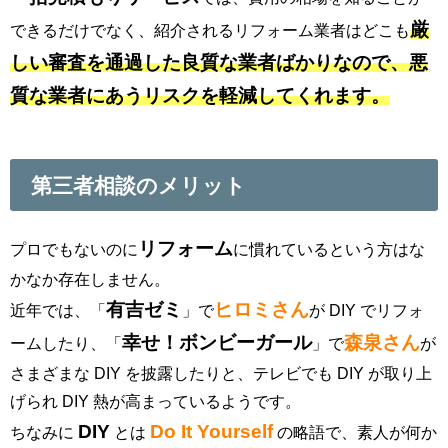
厳
できるだけでなく、紹介されるリフォーム業者はどこも
しい審査を通過した良質な業者ばかりなので、悪
質な業者にあうリスクを軽減してくれます。
第三者相談のメリット
リフォーム
プロでもないのに
に慣れているという方はな
かなか存在しません。
有吉ゼミ
ヒロミさん
近年では、「
」で
が DIY でリフォ
幸せ！ボンビーガール
森泉さん
ームしたり、「
」で
が
さまざまな DIY を披露したりと、テレビでも DIY が取り上
げられ DIY 熱が高まっているようです。
DIY
Do It Yourself
ちなみに
とは
の略語で、素人が何か