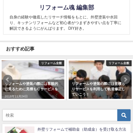
リフォーム魂 編集部
自身の経験や徹底したリサーチ情報をもとに、外壁塗装や水回
り、キッチンリフォームなど初心者がつまずきやすい点を丁寧に
解説できるようにがんばります。 DIY好き。
おすすめ記事
リフォーム全般
リフォーム全般
リフォームや塗装の際には見積も
リフォームや塗装で失敗しないた
りサービスを利用して軌道修正し
めにも見積もりサービスを活用し
ていこう！
よう！
2018年12月15日
2018年12月15日
外壁リフォームで補助金（助成金）を受け取る方法