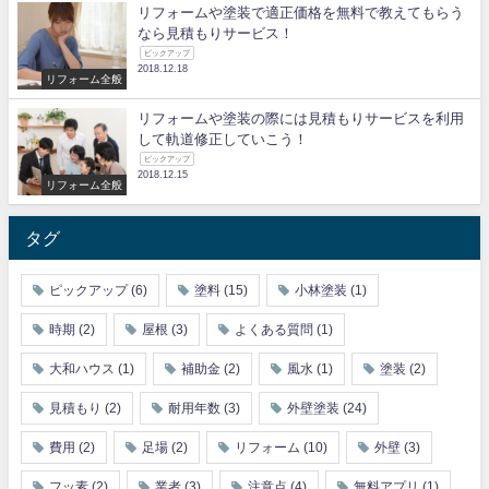
リフォームや塗装で適正価格を無料で教えてもらう
なら見積もりサービス！
ピックアップ
2018.12.18
リフォーム全般
リフォームや塗装の際には見積もりサービスを利用
して軌道修正していこう！
ピックアップ
2018.12.15
リフォーム全般
タグ
ピックアップ
(6)
塗料
(15)
小林塗装
(1)
時期
(2)
屋根
(3)
よくある質問
(1)
大和ハウス
(1)
補助金
(2)
風水
(1)
塗装
(2)
見積もり
(2)
耐用年数
(3)
外壁塗装
(24)
費用
(2)
足場
(2)
リフォーム
(10)
外壁
(3)
フッ素
(2)
業者
(3)
注意点
(4)
無料アプリ
(1)