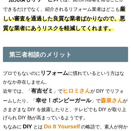
厳
できるだけでなく、紹介されるリフォーム業者はどこも
しい審査を通過した良質な業者ばかりなので、悪
質な業者にあうリスクを軽減してくれます。
第三者相談のメリット
リフォーム
プロでもないのに
に慣れているという方はな
かなか存在しません。
有吉ゼミ
ヒロミさん
近年では、「
」で
が DIY でリフォ
幸せ！ボンビーガール
森泉さん
ームしたり、「
」で
が
さまざまな DIY を披露したりと、テレビでも DIY が取り上
げられ DIY 熱が高まっているようです。
DIY
Do It Yourself
ちなみに
とは
の略語で、素人が何か