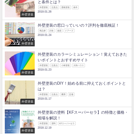
と条件とは？
外壁塗装
注意点
屋根塗装
条件
2019.01.26
外壁塗装
外壁塗装の窓口っていいの？評判を徹底検証！
商品券
詐欺
迷惑
ドアーズ
2019.01.24
外壁塗装
外壁塗装のカラーシミュレーション！覚えておきた
いポイントとおすすめサイト
外壁塗装
注意点
小林塗装
大和ハウス
2019.01.23
外壁塗装
外壁塗装のDIY！始める前に抑えておくポイントと
は？
外壁塗装
注意点
費用
足場
2019.01.17
外壁塗装
外壁塗装の塗料【KFスーパーセラ】の特徴と価格・
相場を解説！
外壁塗装
塗料
KFスーパーセラ
2018.12.19
外壁塗装