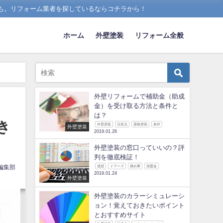
も。リフォーム業者を探しているならコチラから！
ホーム
外壁塗装
リフォーム全般
外壁リフォームで補助金（助成
金）を受け取る方法と条件と
は？
き
外壁塗装
注意点
屋根塗装
条件
外壁塗装
2019.01.26
外壁塗装の窓口っていいの？評
判を徹底検証！
編集部
迷惑
ドアーズ
揉め事
加盟金
2019.01.24
外壁塗装
外壁塗装のカラーシミュレーシ
ョン！覚えておきたいポイント
とおすすめサイト