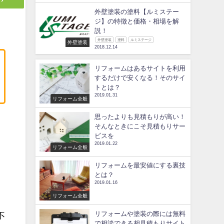
外壁塗装の塗料【ルミステー
ジ】の特徴と価格・相場を解
説！
外壁塗装
塗料
ルミステージ
外壁塗装
2018.12.14
リフォームはあるサイトを利用
するだけで安くなる！そのサイ
トとは？
2019.01.31
リフォーム全般
思ったよりも見積もりが高い！
そんなときにこそ見積もりサー
ビスを
ま
2019.01.22
リフォーム全般
リフォームを最安値にする裏技
とは？
2019.01.16
リフォーム全般
リフォームや塗装の際には無料
不
で相談できる相見積もりサイト