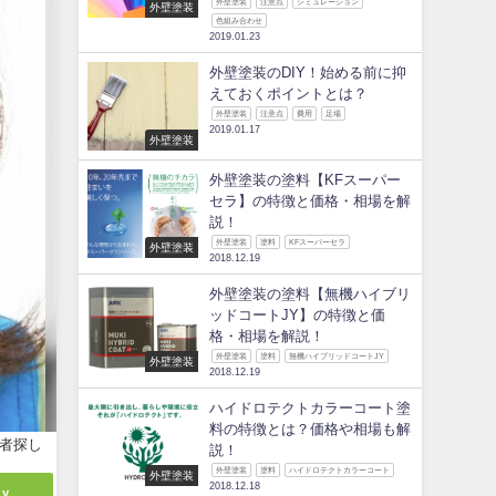
外壁塗装
注意点
シミュレーション
外壁塗装
色組み合わせ
2019.01.23
外壁塗装のDIY！始める前に抑
えておくポイントとは？
外壁塗装
注意点
費用
足場
2019.01.17
外壁塗装
外壁塗装の塗料【KFスーパー
セラ】の特徴と価格・相場を解
説！
外壁塗装
塗料
KFスーパーセラ
外壁塗装
2018.12.19
外壁塗装の塗料【無機ハイブリ
ッドコートJY】の特徴と価
格・相場を解説！
外壁塗装
塗料
無機ハイブリッドコートJY
外壁塗装
2018.12.19
ハイドロテクトカラーコート塗
料の特徴とは？価格や相場も解
者探し
説！
外壁塗装
塗料
ハイドロテクトカラーコート
外壁塗装
2018.12.18
ly