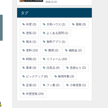
2018.12.15
タグ
外壁
(3)
大和ハウス
(1)
屋根
(3)
塗装
(2)
よくある質問
(1)
風水
(1)
無料アプリ
(1)
塗料
(15)
費用
(2)
補助金
(2)
時期
(2)
リフォーム
(10)
業者
(3)
注意点
(4)
見積もり
(2)
ピックアップ
(6)
耐用年数
(3)
足場
(2)
フッ素
(2)
小林塗装
(1)
外壁塗装
(24)
見