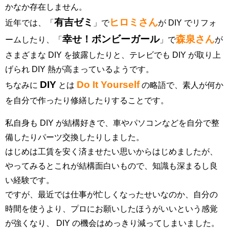
かなか存在しません。
有吉ゼミ
ヒロミさん
近年では、「
」で
が DIY でリフォ
幸せ！ボンビーガール
森泉さん
ームしたり、「
」で
が
さまざまな DIY を披露したりと、テレビでも DIY が取り上
げられ DIY 熱が高まっているようです。
DIY
Do It Yourself
ちなみに
とは
の略語で、素人が何か
を自分で作ったり修繕したりすることです。
私自身も DIY が結構好きで、車やパソコンなどを自分で整
備したりパーツ交換したりしました。
はじめは工賃を安く済ませたい思いからはじめましたが、
やってみるとこれが結構面白いもので、知識も深まるし良
い経験です。
ですが、最近では仕事が忙しくなったせいなのか、自分の
時間を使うより、プロにお願いしたほうがいいという感覚
が強くなり、 DIY の機会はめっきり減ってしまいました。