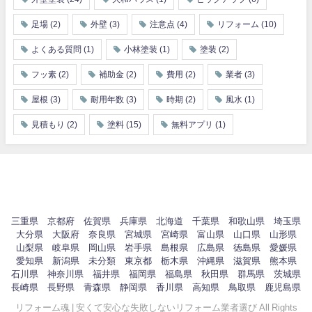
足場
(2)
外壁
(3)
注意点
(4)
リフォーム
(10)
よくある質問
(1)
小林塗装
(1)
塗装
(2)
フッ素
(2)
補助金
(2)
費用
(2)
業者
(3)
屋根
(3)
耐用年数
(3)
時期
(2)
風水
(1)
見積もり
(2)
塗料
(15)
無料アプリ
(1)
三重県
京都府
佐賀県
兵庫県
北海道
千葉県
和歌山県
埼玉県
大分県
大阪府
奈良県
宮城県
宮崎県
富山県
山口県
山形県
山梨県
岐阜県
岡山県
岩手県
島根県
広島県
徳島県
愛媛県
愛知県
新潟県
未分類
東京都
栃木県
沖縄県
滋賀県
熊本県
石川県
神奈川県
福井県
福岡県
福島県
秋田県
群馬県
茨城県
長崎県
長野県
青森県
静岡県
香川県
高知県
鳥取県
鹿児島県
リフォーム魂 | 安くて安心な失敗しないリフォーム業者選び All Rights