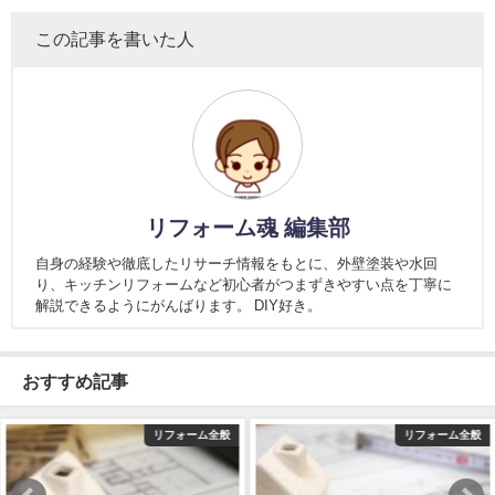
この記事を書いた人
リフォーム魂 編集部
自身の経験や徹底したリサーチ情報をもとに、外壁塗装や水回
り、キッチンリフォームなど初心者がつまずきやすい点を丁寧に
解説できるようにがんばります。 DIY好き。
おすすめ記事
般
リフォーム全般
リフォーム全