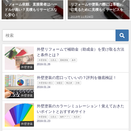
リフォームや塗装の際には客観的
リフォームや塗装で失敗しないた
に見るために見積もりサービスを
めにも見積もりサービスを活用し
よう！
2018年11月24日
2018年12月15日
外壁リフォームで補助金（助成金）を受け取る方法
と条件とは？
外壁塗装
注意点
屋根塗装
条件
2019.01.26
外壁塗装
外壁塗装の窓口っていいの？評判を徹底検証！
外壁塗装の窓口
加盟店
商品券
詐欺
2019.01.24
外壁塗装
外壁塗装のカラーシミュレーション！覚えておきた
いポイントとおすすめサイト
外壁塗装
注意点
無料アプリ
色見本
2019.01.23
外壁塗装