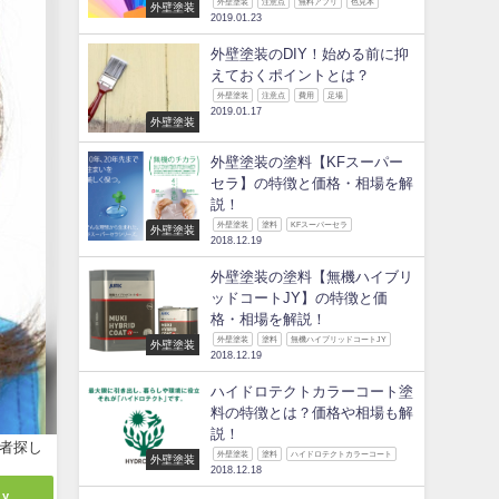
外壁塗装
注意点
無料アプリ
色見本
外壁塗装
2019.01.23
外壁塗装のDIY！始める前に抑
えておくポイントとは？
外壁塗装
注意点
費用
足場
2019.01.17
外壁塗装
外壁塗装の塗料【KFスーパー
セラ】の特徴と価格・相場を解
説！
外壁塗装
塗料
KFスーパーセラ
外壁塗装
2018.12.19
外壁塗装の塗料【無機ハイブリ
ッドコートJY】の特徴と価
格・相場を解説！
外壁塗装
塗料
無機ハイブリッドコートJY
外壁塗装
2018.12.19
ハイドロテクトカラーコート塗
料の特徴とは？価格や相場も解
説！
者探し
外壁塗装
塗料
ハイドロテクトカラーコート
外壁塗装
2018.12.18
ly