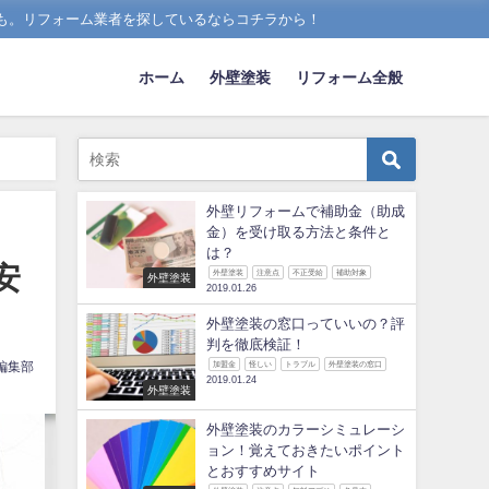
も。リフォーム業者を探しているならコチラから！
ホーム
外壁塗装
リフォーム全般
外壁リフォームで補助金（助成
金）を受け取る方法と条件と
は？
安
外壁塗装
注意点
不正受給
補助対象
外壁塗装
2019.01.26
外壁塗装の窓口っていいの？評
判を徹底検証！
編集部
加盟金
怪しい
トラブル
外壁塗装の窓口
2019.01.24
外壁塗装
外壁塗装のカラーシミュレーシ
ョン！覚えておきたいポイント
とおすすめサイト