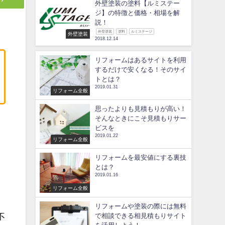
外壁塗装の塗料【ルミステー
ジ】の特徴と価格・相場を解
説！
外壁塗装
塗料
ルミステージ
外壁塗装
2018.12.14
リフォームはあるサイトを利用
するだけで安くなる！そのサイ
トとは？
2019.01.31
リフォーム全般
思ったよりも見積もりが高い！
そんなときにこそ見積もりサー
ビスを
2019.01.22
ま
リフォーム全般
リフォームを最安値にする裏技
とは？
2019.01.16
リフォーム全般
リフォームや塗装の際には無料
不
で相談できる相見積もりサイト