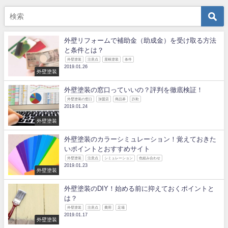
外壁リフォームで補助金（助成金）を受け取る方法
と条件とは？
外壁塗装
注意点
屋根塗装
条件
2019.01.26
外壁塗装
外壁塗装の窓口っていいの？評判を徹底検証！
外壁塗装の窓口
加盟店
商品券
詐欺
2019.01.24
外壁塗装
外壁塗装のカラーシミュレーション！覚えておきた
いポイントとおすすめサイト
外壁塗装
注意点
シミュレーション
色組み合わせ
2019.01.23
外壁塗装
外壁塗装のDIY！始める前に抑えておくポイントと
は？
外壁塗装
注意点
費用
足場
2019.01.17
外壁塗装