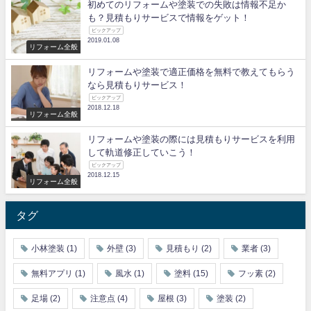
初めてのリフォームや塗装での失敗は情報不足か
も？見積もりサービスで情報をゲット！
ピックアップ
2019.01.08
リフォーム全般
リフォームや塗装で適正価格を無料で教えてもらう
なら見積もりサービス！
ピックアップ
2018.12.18
リフォーム全般
リフォームや塗装の際には見積もりサービスを利用
して軌道修正していこう！
ピックアップ
2018.12.15
リフォーム全般
タグ
小林塗装
(1)
外壁
(3)
見積もり
(2)
業者
(3)
無料アプリ
(1)
風水
(1)
塗料
(15)
フッ素
(2)
足場
(2)
注意点
(4)
屋根
(3)
塗装
(2)