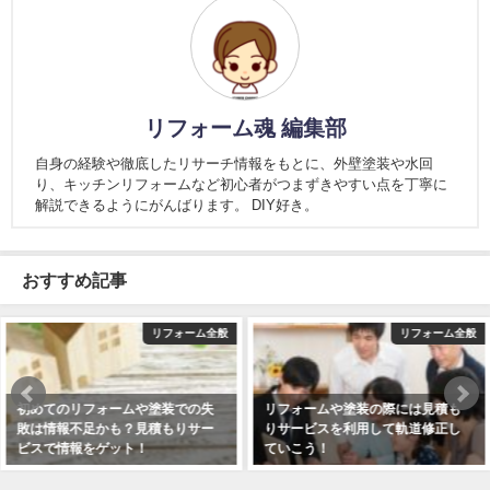
リフォーム魂 編集部
自身の経験や徹底したリサーチ情報をもとに、外壁塗装や水回
り、キッチンリフォームなど初心者がつまずきやすい点を丁寧に
解説できるようにがんばります。 DIY好き。
おすすめ記事
ーム全般
リフォーム全般
リフ
での失
リフォームや塗装の際には見積も
リフォームや塗装で適正価
りサー
りサービスを利用して軌道修正し
料で教えてもらうなら見積
ていこう！
ービス！
2018年12月15日
2018年12月18日