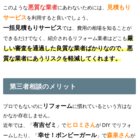
悪質な業者
見積もり
このような
にあわないためには、
サービス
を利用すると良いでしょう。
一括見積もりサービス
では、費用の相場を知ることが
厳
できるだけでなく、紹介されるリフォーム業者はどこも
しい審査を通過した良質な業者ばかりなので、悪
質な業者にあうリスクを軽減してくれます。
第三者相談のメリット
リフォーム
プロでもないのに
に慣れているという方はな
かなか存在しません。
有吉ゼミ
ヒロミさん
近年では、「
」で
が DIY でリフォ
幸せ！ボンビーガール
森泉さん
ームしたり、「
」で
が