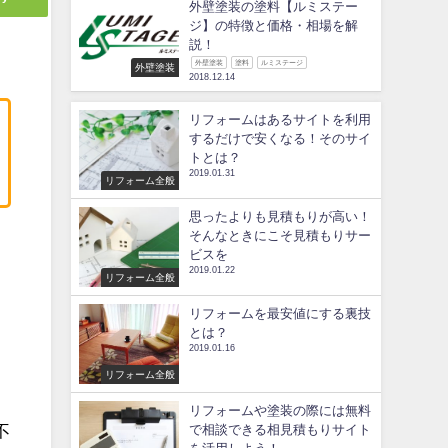
外壁塗装の塗料【ルミステー
ジ】の特徴と価格・相場を解
説！
外壁塗装
塗料
ルミステージ
外壁塗装
2018.12.14
リフォームはあるサイトを利用
するだけで安くなる！そのサイ
トとは？
2019.01.31
リフォーム全般
思ったよりも見積もりが高い！
そんなときにこそ見積もりサー
ビスを
2019.01.22
ま
リフォーム全般
リフォームを最安値にする裏技
とは？
2019.01.16
リフォーム全般
リフォームや塗装の際には無料
不
で相談できる相見積もりサイト