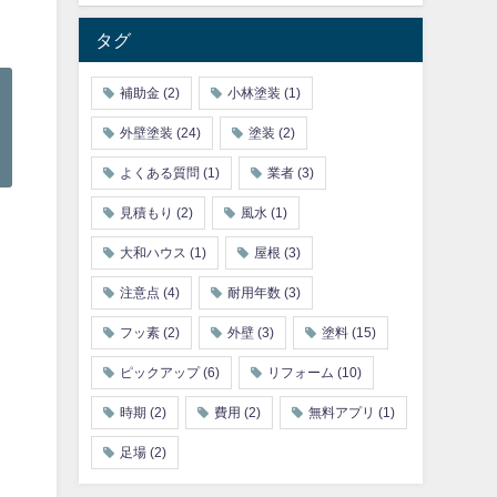
タグ
補助金
(2)
小林塗装
(1)
外壁塗装
(24)
塗装
(2)
よくある質問
(1)
業者
(3)
見積もり
(2)
風水
(1)
大和ハウス
(1)
屋根
(3)
注意点
(4)
耐用年数
(3)
フッ素
(2)
外壁
(3)
塗料
(15)
ピックアップ
(6)
リフォーム
(10)
時期
(2)
費用
(2)
無料アプリ
(1)
足場
(2)