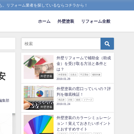
も。リフォーム業者を探しているならコチラから！
ホーム
外壁塗装
リフォーム全般
外壁リフォームで補助金（助成
金）を受け取る方法と条件と
は？
安
外壁塗装
注意点
不正受給
補助対象
外壁塗装
2019.01.26
外壁塗装の窓口っていいの？評
判を徹底検証！
編集部
商品券
詐欺
迷惑
ドアーズ
2019.01.24
外壁塗装
外壁塗装のカラーシミュレーシ
ョン！覚えておきたいポイント
とおすすめサイト