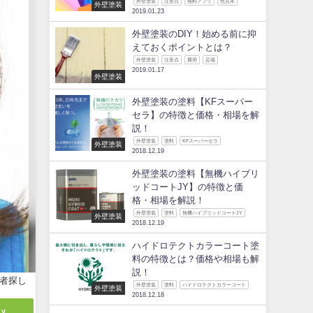
外壁塗装
注意点
無料アプリ
色見本
外壁塗装
2019.01.23
外壁塗装のDIY！始める前に抑
えておくポイントとは？
外壁塗装
注意点
費用
足場
2019.01.17
外壁塗装
外壁塗装の塗料【KFスーパー
セラ】の特徴と価格・相場を解
説！
外壁塗装
塗料
KFスーパーセラ
外壁塗装
2018.12.19
外壁塗装の塗料【無機ハイブリ
ッドコートJY】の特徴と価
格・相場を解説！
外壁塗装
塗料
無機ハイブリッドコートJY
外壁塗装
2018.12.19
ハイドロテクトカラーコート塗
料の特徴とは？価格や相場も解
説！
者探し
外壁塗装
塗料
ハイドロテクトカラーコート
外壁塗装
2018.12.18
ly