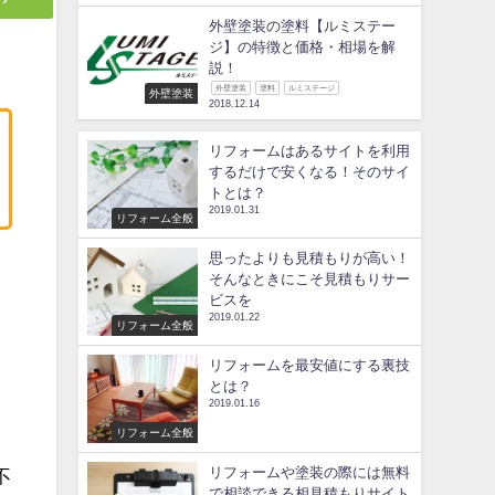
外壁塗装の塗料【ルミステー
ジ】の特徴と価格・相場を解
説！
外壁塗装
塗料
ルミステージ
外壁塗装
2018.12.14
リフォームはあるサイトを利用
するだけで安くなる！そのサイ
トとは？
2019.01.31
リフォーム全般
思ったよりも見積もりが高い！
そんなときにこそ見積もりサー
ビスを
ま
2019.01.22
リフォーム全般
リフォームを最安値にする裏技
とは？
2019.01.16
リフォーム全般
リフォームや塗装の際には無料
不
で相談できる相見積もりサイト