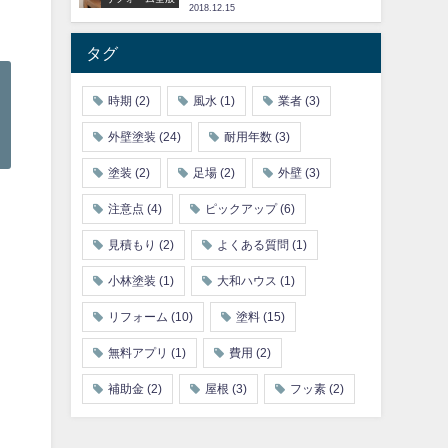
2018.12.15
タグ
時期
(2)
風水
(1)
業者
(3)
外壁塗装
(24)
耐用年数
(3)
塗装
(2)
足場
(2)
外壁
(3)
注意点
(4)
ピックアップ
(6)
見積もり
(2)
よくある質問
(1)
小林塗装
(1)
大和ハウス
(1)
リフォーム
(10)
塗料
(15)
無料アプリ
(1)
費用
(2)
補助金
(2)
屋根
(3)
フッ素
(2)