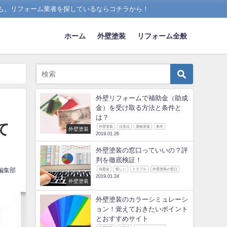
も。リフォーム業者を探しているならコチラから！
ホーム
外壁塗装
リフォーム全般
外壁リフォームで補助金（助成
金）を受け取る方法と条件と
は？
て
外壁塗装
注意点
屋根塗装
条件
外壁塗装
2019.01.26
外壁塗装の窓口っていいの？評
判を徹底検証！
編集部
加盟金
怪しい
トラブル
外壁塗装の窓口
2019.01.24
外壁塗装
外壁塗装のカラーシミュレーシ
ョン！覚えておきたいポイント
とおすすめサイト