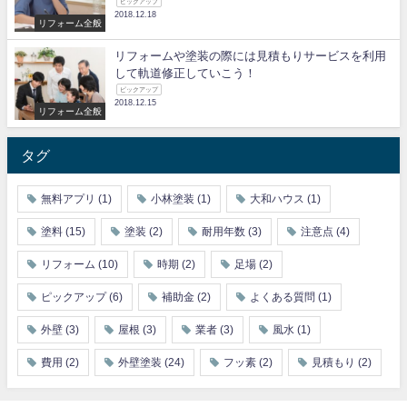
ピックアップ
2018.12.18
リフォーム全般
リフォームや塗装の際には見積もりサービスを利用
して軌道修正していこう！
ピックアップ
2018.12.15
リフォーム全般
タグ
無料アプリ
(1)
小林塗装
(1)
大和ハウス
(1)
塗料
(15)
塗装
(2)
耐用年数
(3)
注意点
(4)
リフォーム
(10)
時期
(2)
足場
(2)
ピックアップ
(6)
補助金
(2)
よくある質問
(1)
外壁
(3)
屋根
(3)
業者
(3)
風水
(1)
費用
(2)
外壁塗装
(24)
フッ素
(2)
見積もり
(2)