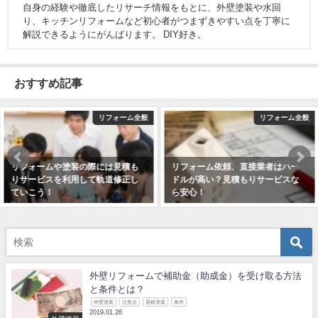
自身の経験や徹底したリサーチ情報をもとに、外壁塗装や水回
り、キッチンリフォームなど初心者がつまずきやすい点を丁寧に
解説できるようにがんばります。 DIY好き。
おすすめ記事
般
リフォーム全般
リフォーム全
リフォーム依頼、直接業者はハー
初めてのリフォームや塗装での失
ドルが高い？見積もりサービスな
敗は情報不足かも？見積もりサー
ら安心！
ビスで情報をゲット！
2019年1月9日
2019年1月8日
外壁リフォームで補助金（助成金）を受け取る方法
と条件とは？
外壁塗装
注意点
屋根塗装
条件
2019.01.26