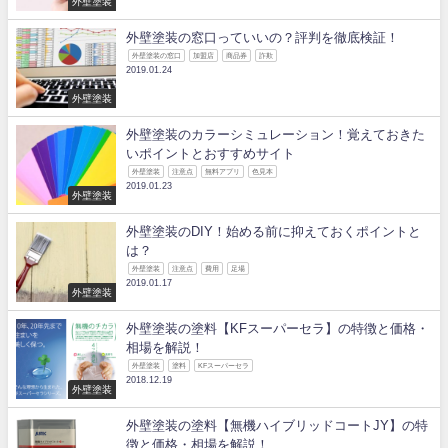
外壁塗装
外壁塗装の窓口っていいの？評判を徹底検証！
外壁塗装の窓口
加盟店
商品券
詐欺
2019.01.24
外壁塗装
外壁塗装のカラーシミュレーション！覚えておきた
いポイントとおすすめサイト
外壁塗装
注意点
無料アプリ
色見本
2019.01.23
外壁塗装
外壁塗装のDIY！始める前に抑えておくポイントと
は？
外壁塗装
注意点
費用
足場
2019.01.17
外壁塗装
外壁塗装の塗料【KFスーパーセラ】の特徴と価格・
相場を解説！
外壁塗装
塗料
KFスーパーセラ
2018.12.19
外壁塗装
外壁塗装の塗料【無機ハイブリッドコートJY】の特
徴と価格・相場を解説！