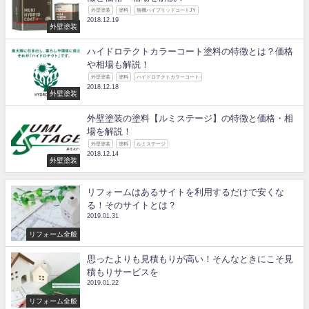
外壁塗装
塗料
無機ハイブリッドコートJY
2018.12.19
外壁塗装
ハイドロテクトカラーコート塗料の特徴とは？価格
や相場も解説！
外壁塗装
塗料
ハイドロテクトカラーコート
2018.12.18
外壁塗装
外壁塗装の塗料【ルミステージ】の特徴と価格・相
場を解説！
外壁塗装
塗料
ルミステージ
2018.12.14
外壁塗装
リフォームはあるサイトを利用するだけで安くな
る！そのサイトとは？
2019.01.31
リフォーム全般
思ったよりも見積もりが高い！そんなときにこそ見
積もりサービスを
2019.01.22
リフォーム全般