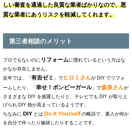
しい審査を通過した良質な業者ばかりなので、悪
質な業者にあうリスクを軽減してくれます。
第三者相談のメリット
リフォーム
プロでもないのに
に慣れているという方はな
かなか存在しません。
有吉ゼミ
ヒロミさん
近年では、「
」で
が DIY でリフォ
幸せ！ボンビーガール
森泉さん
ームしたり、「
」で
が
さまざまな DIY を披露したりと、テレビでも DIY が取り上
げられ DIY 熱が高まっているようです。
DIY
Do It Yourself
ちなみに
とは
の略語で、素人が何か
を自分で作ったり修繕したりすることです。