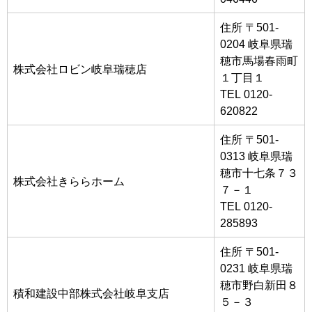
住所 〒501-
0204 岐阜県瑞
穂市馬場春雨町
株式会社ロビン岐阜瑞穂店
１丁目１
TEL 0120-
620822
住所 〒501-
0313 岐阜県瑞
穂市十七条７３
株式会社きららホーム
７－１
TEL 0120-
285893
住所 〒501-
0231 岐阜県瑞
穂市野白新田８
積和建設中部株式会社岐阜支店
５－３