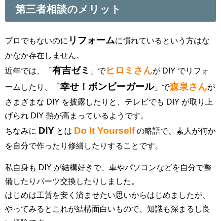
第三者相談のメリット
リフォーム
プロでもないのに
に慣れているという方はな
かなか存在しません。
有吉ゼミ
ヒロミさん
近年では、「
」で
が DIY でリフォ
幸せ！ボンビーガール
森泉さん
ームしたり、「
」で
が
さまざまな DIY を披露したりと、テレビでも DIY が取り上
げられ DIY 熱が高まっているようです。
DIY
Do It Yourself
ちなみに
とは
の略語で、素人が何か
を自分で作ったり修繕したりすることです。
私自身も DIY が結構好きで、車やパソコンなどを自分で整
備したりパーツ交換したりしました。
はじめは工賃を安く済ませたい思いからはじめましたが、
やってみるとこれが結構面白いもので、知識も深まるし良