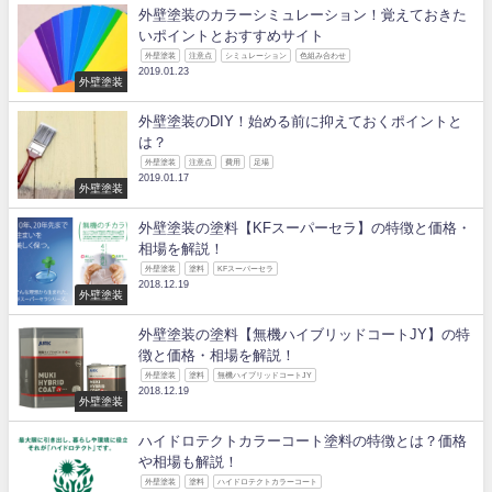
外壁塗装のカラーシミュレーション！覚えておきた
いポイントとおすすめサイト
外壁塗装
注意点
シミュレーション
色組み合わせ
2019.01.23
外壁塗装
外壁塗装のDIY！始める前に抑えておくポイントと
は？
外壁塗装
注意点
費用
足場
2019.01.17
外壁塗装
外壁塗装の塗料【KFスーパーセラ】の特徴と価格・
相場を解説！
外壁塗装
塗料
KFスーパーセラ
2018.12.19
外壁塗装
外壁塗装の塗料【無機ハイブリッドコートJY】の特
徴と価格・相場を解説！
外壁塗装
塗料
無機ハイブリッドコートJY
2018.12.19
外壁塗装
ハイドロテクトカラーコート塗料の特徴とは？価格
や相場も解説！
外壁塗装
塗料
ハイドロテクトカラーコート