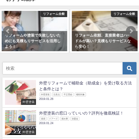
リフォーム全般
リフォーム全般
リフォーム依頼、直接業者はハー
リフォームや塗装の際には客観的
ドルが高い？見積もりサービスな
に見るために見積もりサービスを
ら安心！
2018年11月24日
2019年1月9日
外壁リフォームで補助金（助成金）を受け取る方法
と条件とは？
外壁塗装
注意点
不正受給
補助対象
2019.01.26
外壁塗装
外壁塗装の窓口っていいの？評判を徹底検証！
迷惑
ドアーズ
揉め事
加盟金
2019.01.24
外壁塗装