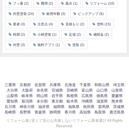
フッ素
(2)
費用
(2)
風水
(1)
リフォーム
(10)
外壁塗装
(24)
耐用年数
(3)
ピックアップ
(6)
業者
(3)
注意点
(4)
見積もり
(2)
塗料
(15)
時期
(2)
小林塗装
(1)
足場
(2)
補助金
(2)
外壁
(3)
無料アプリ
(1)
塗装
(2)
三重県
京都府
佐賀県
兵庫県
北海道
千葉県
和歌山県
埼玉県
大分県
大阪府
奈良県
宮城県
宮崎県
富山県
山口県
山形県
山梨県
岐阜県
岡山県
岩手県
島根県
広島県
徳島県
愛媛県
愛知県
新潟県
未分類
東京都
栃木県
沖縄県
滋賀県
熊本県
石川県
神奈川県
福井県
福岡県
福島県
秋田県
群馬県
茨城県
長崎県
長野県
青森県
静岡県
香川県
高知県
鳥取県
鹿児島県
リフォーム魂 | 安くて安心な失敗しないリフォーム業者選び All Rights
Reserved.