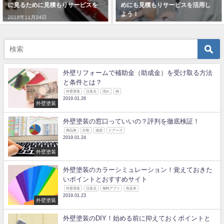
めにも見積もりサービスを活用し
りサービスを利用して軌道修正し
よう！
ていこう！
2018年12月15日
2018年12月15日
外壁リフォームで補助金（助成金）を受け取る方法
と条件とは？
外壁塗装
注意点
流れ
例
2019.01.26
外壁塗装
外壁塗装の窓口っていいの？評判を徹底検証！
商品券
詐欺
迷惑
ドアーズ
2019.01.24
外壁塗装
外壁塗装のカラーシミュレーション！覚えておきた
いポイントとおすすめサイト
外壁塗装
注意点
無料アプリ
色見本
2019.01.23
外壁塗装
外壁塗装のDIY！始める前に抑えておくポイントと