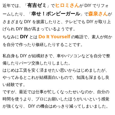
有吉ゼミ
ヒロミさん
近年では、「
」で
が DIY でリフォ
幸せ！ボンビーガール
森泉さん
ームしたり、「
」で
が
さまざまな DIY を披露したりと、テレビでも DIY が取り上
げられ DIY 熱が高まっているようです。
DIY
Do It Yourself
ちなみに
とは
の略語で、素人が何か
を自分で作ったり修繕したりすることです。
私自身も DIY が結構好きで、車やパソコンなどを自分で整
備したりパーツ交換したりしました。
はじめは工賃を安く済ませたい思いからはじめましたが、
やってみるとこれが結構面白いもので、知識も深まるし良
い経験です。
ですが、最近では仕事が忙しくなったせいなのか、自分の
時間を使うより、プロにお願いしたほうがいいという感覚
が強くなり、 DIY の機会はめっきり減ってしまいました。