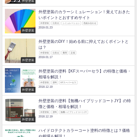
外壁塗装
外壁塗装のカラーシミュレーション！覚えておきた
いポイントとおすすめサイト
外壁塗装
注意点
シミュレーション
色組み合わせ
2019.01.23
外壁塗装
外壁塗装のDIY！始める前に抑えておくポイントと
は？
外壁塗装
注意点
費用
足場
2019.01.17
外壁塗装
外壁塗装の塗料【KFスーパーセラ】の特徴と価格・
相場を解説！
外壁塗装
塗料
KFスーパーセラ
2018.12.19
外壁塗装
外壁塗装の塗料【無機ハイブリッドコートJY】の特
徴と価格・相場を解説！
外壁塗装
塗料
無機ハイブリッドコートJY
2018.12.19
外壁塗装
ハイドロテクトカラーコート塗料の特徴とは？価格
や相場も解説！