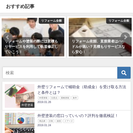
おすすめ記事
リフォーム全般
リフォーム全般
リフォーム依頼、直接業者はハー
リフォームや塗装で失敗しないた
ドルが高い？見積もりサービスな
めにも見積もりサービスを活用し
ら安心！
よう！
2019年1月9日
2018年12月15日
外壁リフォームで補助金（助成金）を受け取る方法
と条件とは？
外壁塗装
注意点
屋根塗装
条件
2019.01.26
外壁塗装
外壁塗装の窓口っていいの？評判を徹底検証！
商品券
詐欺
迷惑
ドアーズ
2019.01.24