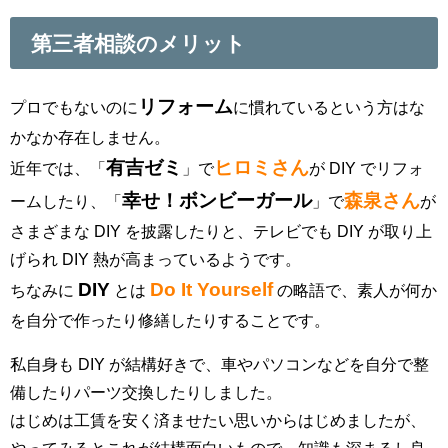
第三者相談のメリット
リフォーム
プロでもないのに
に慣れているという方はな
かなか存在しません。
有吉ゼミ
ヒロミさん
近年では、「
」で
が DIY でリフォ
幸せ！ボンビーガール
森泉さん
ームしたり、「
」で
が
さまざまな DIY を披露したりと、テレビでも DIY が取り上
げられ DIY 熱が高まっているようです。
DIY
Do It Yourself
ちなみに
とは
の略語で、素人が何か
を自分で作ったり修繕したりすることです。
私自身も DIY が結構好きで、車やパソコンなどを自分で整
備したりパーツ交換したりしました。
はじめは工賃を安く済ませたい思いからはじめましたが、
やってみるとこれが結構面白いもので、知識も深まるし良