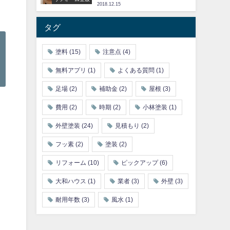
2018.12.15
タグ
塗料
(15)
注意点
(4)
無料アプリ
(1)
よくある質問
(1)
足場
(2)
補助金
(2)
屋根
(3)
費用
(2)
時期
(2)
小林塗装
(1)
外壁塗装
(24)
見積もり
(2)
フッ素
(2)
塗装
(2)
リフォーム
(10)
ピックアップ
(6)
大和ハウス
(1)
業者
(3)
外壁
(3)
耐用年数
(3)
風水
(1)