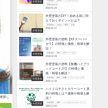
外壁塗装
注意点
シミュレーション
外壁塗装
色組み合わせ
2019.01.23
外壁塗装のDIY！始める前に抑
えておくポイントとは？
外壁塗装
注意点
費用
足場
2019.01.17
外壁塗装
外壁塗装の塗料【KFスーパー
セラ】の特徴と価格・相場を解
説！
外壁塗装
塗料
KFスーパーセラ
外壁塗装
2018.12.19
外壁塗装の塗料【無機ハイブリ
ッドコートJY】の特徴と価
格・相場を解説！
外壁塗装
塗料
無機ハイブリッドコートJY
外壁塗装
2018.12.19
ハイドロテクトカラーコート塗
料の特徴とは？価格や相場も解
者探し
説！
外壁塗装
塗料
ハイドロテクトカラーコート
外壁塗装
2018.12.18
ly