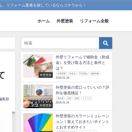
も。リフォーム業者を探しているならコチラから！
ホーム
外壁塗装
リフォーム全般
外壁リフォームで補助金（助成
金）を受け取る方法と条件と
は？
て
外壁塗装
注意点
不正受給
補助対象
外壁塗装
2019.01.26
外壁塗装の窓口っていいの？評
判を徹底検証！
編集部
商品券
詐欺
迷惑
ドアーズ
2019.01.24
外壁塗装
外壁塗装のカラーシミュレーシ
ョン！覚えておきたいポイント
とおすすめサイト