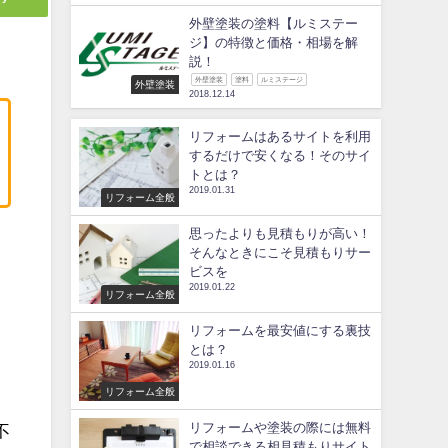
外壁塗装の塗料【ルミステー
ジ】の特徴と価格・相場を解
説！
外壁塗装
塗料
ルミステージ
外壁塗装
2018.12.14
リフォームはあるサイトを利用
するだけで安くなる！そのサイ
トとは？
2019.01.31
リフォーム全般
思ったよりも見積もりが高い！
そんなときにこそ見積もりサー
ビスを
ま
2019.01.22
リフォーム全般
リフォームを最安値にする裏技
とは？
2019.01.16
リフォーム全般
リフォームや塗装の際には無料
不
で相談できる相見積もりサイト