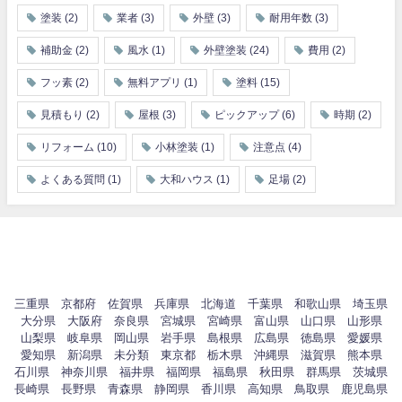
塗装
(2)
業者
(3)
外壁
(3)
耐用年数
(3)
補助金
(2)
風水
(1)
外壁塗装
(24)
費用
(2)
フッ素
(2)
無料アプリ
(1)
塗料
(15)
見積もり
(2)
屋根
(3)
ピックアップ
(6)
時期
(2)
リフォーム
(10)
小林塗装
(1)
注意点
(4)
よくある質問
(1)
大和ハウス
(1)
足場
(2)
三重県
京都府
佐賀県
兵庫県
北海道
千葉県
和歌山県
埼玉県
大分県
大阪府
奈良県
宮城県
宮崎県
富山県
山口県
山形県
山梨県
岐阜県
岡山県
岩手県
島根県
広島県
徳島県
愛媛県
愛知県
新潟県
未分類
東京都
栃木県
沖縄県
滋賀県
熊本県
石川県
神奈川県
福井県
福岡県
福島県
秋田県
群馬県
茨城県
長崎県
長野県
青森県
静岡県
香川県
高知県
鳥取県
鹿児島県