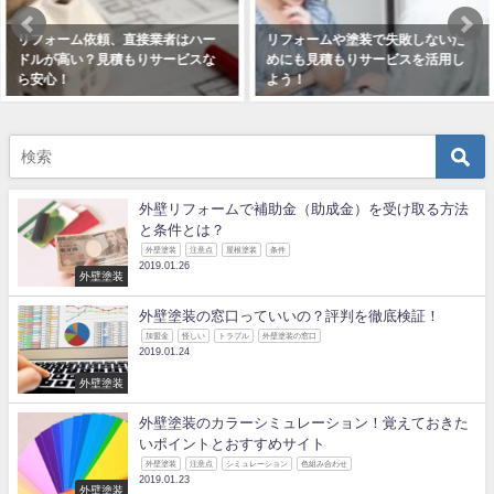
リフォームや塗装で失敗しないた
リフォームや塗装の際には客観的
めにも見積もりサービスを活用し
に見るために見積もりサービスを
よう！
2018年11月24日
2018年12月15日
外壁リフォームで補助金（助成金）を受け取る方法
と条件とは？
外壁塗装
注意点
屋根塗装
条件
2019.01.26
外壁塗装
外壁塗装の窓口っていいの？評判を徹底検証！
加盟金
怪しい
トラブル
外壁塗装の窓口
2019.01.24
外壁塗装
外壁塗装のカラーシミュレーション！覚えておきた
いポイントとおすすめサイト
外壁塗装
注意点
シミュレーション
色組み合わせ
2019.01.23
外壁塗装