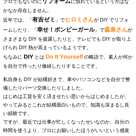
リフォーム
プロでもないのに
に慣れているという方はな
かなか存在しません。
有吉ゼミ
ヒロミさん
近年では、「
」で
が DIY でリフォ
幸せ！ボンビーガール
森泉さん
ームしたり、「
」で
が
さまざまな DIY を披露したりと、テレビでも DIY が取り上
げられ DIY 熱が高まっているようです。
DIY
Do It Yourself
ちなみに
とは
の略語で、素人が何か
を自分で作ったり修繕したりすることです。
私自身も DIY が結構好きで、車やパソコンなどを自分で整
備したりパーツ交換したりしました。
はじめは工賃を安く済ませたい思いからはじめましたが、
やってみるとこれが結構面白いもので、知識も深まるし良
い経験です。
ですが、最近では仕事が忙しくなったせいなのか、自分の
時間を使うより、プロにお願いしたほうがいいという感覚