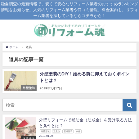
独自調査の最新情報で、安くて安心なリフォーム業者のおすすめランキング
情報をお知らせ。人気のリフォーム業者や口コミ情報、料金案内も。リフォ
ーム業者を探しているならコチラから！
ホーム
道具
道具の記事一覧
外壁塗装のDIY！始める前に抑えておくポイン
トとは？
外壁塗装
2019年1月17日
外壁リフォームで補助金（助成金）を受け取る方法
と条件とは？
外壁塗装
注意点
屋根塗装
条件
2019.01.26
外壁塗装