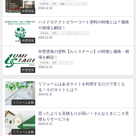
外壁塗装
塗料
無機ハイブリッドコートJY
2018.12.19
外壁塗装
ハイドロテクトカラーコート塗料の特徴とは？価格
や相場も解説！
外壁塗装
塗料
ハイドロテクトカラーコート
2018.12.18
外壁塗装
外壁塗装の塗料【ルミステージ】の特徴と価格・相
場を解説！
外壁塗装
塗料
ルミステージ
2018.12.14
外壁塗装
リフォームはあるサイトを利用するだけで安くな
る！そのサイトとは？
2019.01.31
リフォーム全般
思ったよりも見積もりが高い！そんなときにこそ見
積もりサービスを
2019.01.22
リフォーム全般