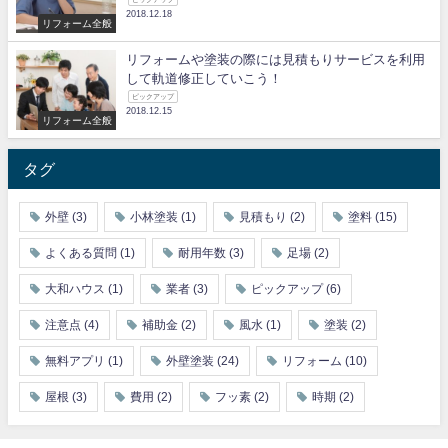
2018.12.18
リフォーム全般
リフォームや塗装の際には見積もりサービスを利用
して軌道修正していこう！
ピックアップ
2018.12.15
リフォーム全般
タグ
外壁
(3)
小林塗装
(1)
見積もり
(2)
塗料
(15)
よくある質問
(1)
耐用年数
(3)
足場
(2)
大和ハウス
(1)
業者
(3)
ピックアップ
(6)
注意点
(4)
補助金
(2)
風水
(1)
塗装
(2)
無料アプリ
(1)
外壁塗装
(24)
リフォーム
(10)
屋根
(3)
費用
(2)
フッ素
(2)
時期
(2)