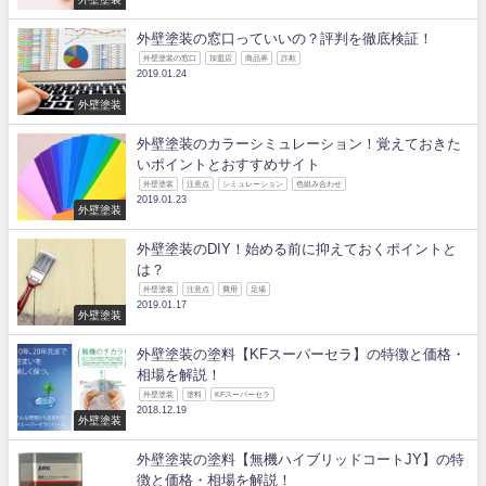
外壁塗装の窓口っていいの？評判を徹底検証！
外壁塗装の窓口
加盟店
商品券
詐欺
2019.01.24
外壁塗装
外壁塗装のカラーシミュレーション！覚えておきた
いポイントとおすすめサイト
外壁塗装
注意点
シミュレーション
色組み合わせ
2019.01.23
外壁塗装
外壁塗装のDIY！始める前に抑えておくポイントと
は？
外壁塗装
注意点
費用
足場
2019.01.17
外壁塗装
外壁塗装の塗料【KFスーパーセラ】の特徴と価格・
相場を解説！
外壁塗装
塗料
KFスーパーセラ
2018.12.19
外壁塗装
外壁塗装の塗料【無機ハイブリッドコートJY】の特
徴と価格・相場を解説！